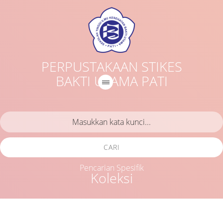
PERPUSTAKAAN STIKES
BAKTI UTAMA PATI
CARI
Pencarian Spesifik
Koleksi