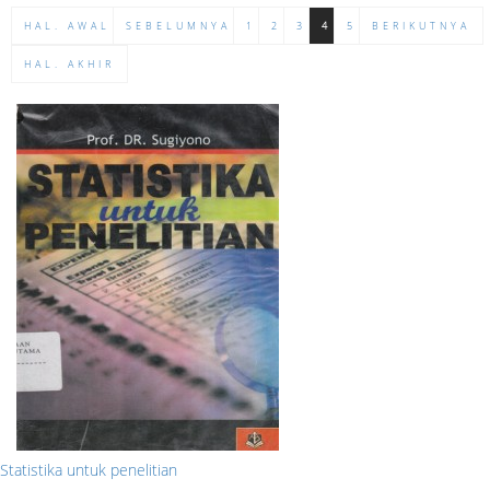
HAL. AWAL
SEBELUMNYA
1
2
3
4
5
BERIKUTNYA
HAL. AKHIR
Statistika untuk penelitian