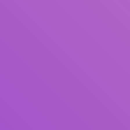
Judul
Pengarang
Subjek
ISBN/ISSN
Tipe Koleksi
Lokasi
GMD