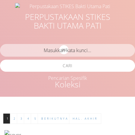
PERPUSTAKAAN STIKES
BAKTI UTAMA PATI
CARI
Pencarian Spesifik
Koleksi
1
2
3
4
5
BERIKUTNYA
HAL. AKHIR