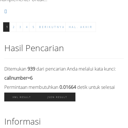
1
2
3
4
5
BERIKUTNYA
HAL. AKHIR
Hasil Pencarian
Ditemukan
939
dari pencarian Anda melalui kata kunci:
callnumber=6
Permintaan membutuhkan
0.01664
detik untuk selesai
XML RESULT
JSON RESULT
Informasi