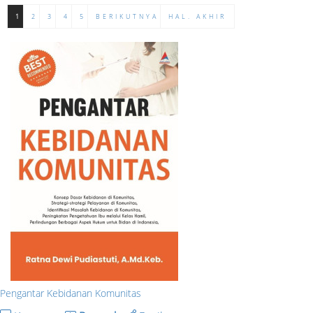
1
2
3
4
5
BERIKUTNYA
HAL. AKHIR
Pengantar Kebidanan Komunitas