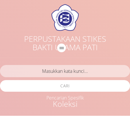
PERPUSTAKAAN STIKES
BAKTI UTAMA PATI
CARI
Pencarian Spesifik
Koleksi