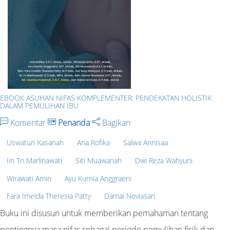
EBOOK ASUHAN NIFAS KOMPLEMENTER: PENDEKATAN HOLISTIK
DALAM PEMULIHAN IBU
Komentar
Penanda
Bagikan
Uswatun Kasanah
Ana Rofika
Salwa Annisaa
Iin Tri Marlinawati
Siti Muawanah
Dwi Reza Wahyuni
Wirawati Amin
Ayu Kurnia Anggraeni
Fara Imelda Theresia Patty
Damai Noviasari
Buku ini disusun untuk memberikan pemahaman tentang
pentingnya masa nifas sebagai periode pemulihan fisik dan